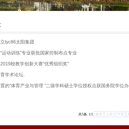
设
立tyc86太阳集团
“运动训练”专业获批国家控制布点专业
2019校教学创新大赛“优秀组织奖”
育学术论坛.
置的“体育产业与管理 ”二级学科硕士学位授权点获国务院学位
共5条 1/1
首页
上页
下页