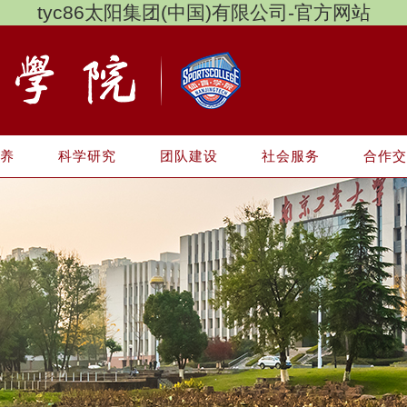
tyc86太阳集团(中国)有限公司-官方网站
养
科学研究
团队建设
社会服务
合作交