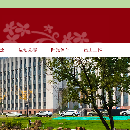
流
运动竞赛
阳光体育
员工工作