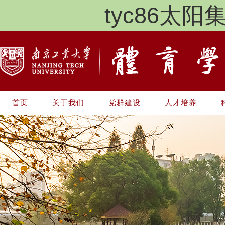
tyc86太
首页
关于我们
党群建设
人才培养