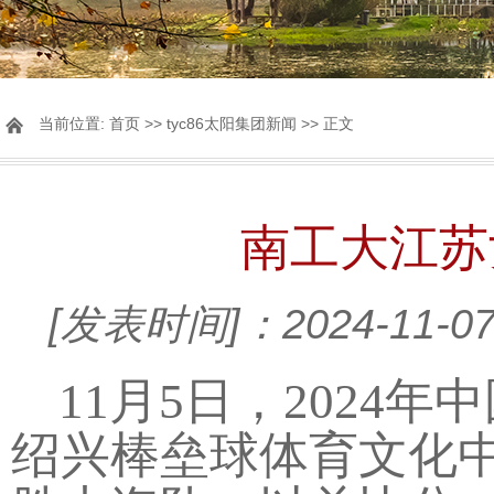
当前位置:
首页
>>
tyc86太阳集团新闻
>> 正文
南工大江苏
[发表时间]：2024-11-0
11
月
5
日，
2024
年中
绍兴棒垒球体育文化