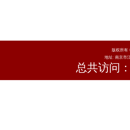
版权所有 © 
地址: 南京市江北
总共访问