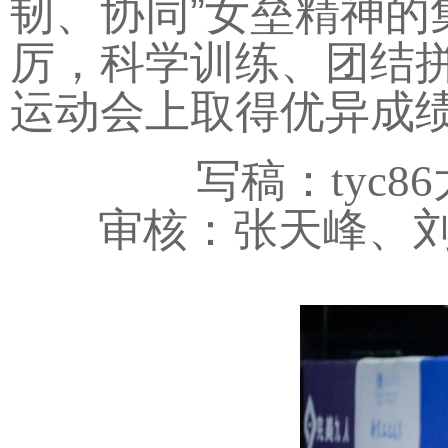
”
韧、协同
女垒精神的
厉，科学训练、团结
运动会上取得优异成
写稿：tyc86
审核：张天峰、