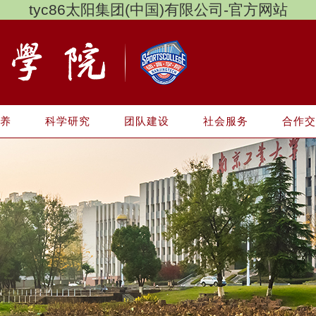
tyc86太阳集团(中国)有限公司-官方网站
养
科学研究
团队建设
社会服务
合作交